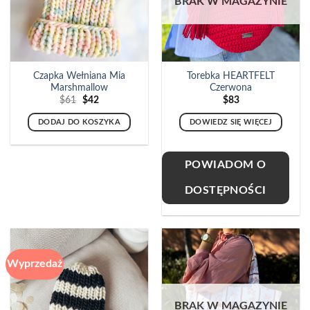
BRAK W MAGAZYNIE
Czapka Wełniana Mia
Torebka HEARTFELT
Marshmallow
Czerwona
Pierwotna
Aktualna
$
61
$
42
$
83
cena
cena
wynosiła:
wynosi:
DODAJ DO KOSZYKA
DOWIEDZ SIĘ WIĘCEJ
$61.
$42.
POWIADOM O
DOSTĘPNOŚCI
Wyprzedaż
BRAK W MAGAZYNIE