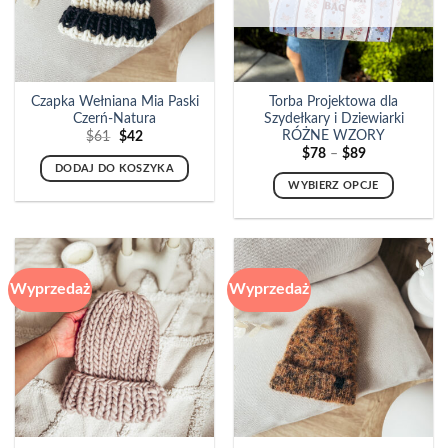
Czapka Wełniana Mia Paski
Torba Projektowa dla
Czerń-Natura
Szydełkary i Dziewiarki
RÓŻNE WZORY
Pierwotna
Aktualna
$
61
$
42
cena
cena
Zakres
$
78
–
$
89
wynosiła:
wynosi:
cen:
DODAJ DO KOSZYKA
$61.
$42.
od
WYBIERZ OPCJE
$78
do
Ten
$89
produkt
ma
wiele
Wyprzedaż
Wyprzedaż
wariantów.
Opcje
można
wybrać
na
stronie
produktu