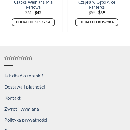
Czapka Wełniana Mia
Czapka w Cętki Alice
Perłowa
Panterka
Pierwotna
Aktualna
Pierwotna
Aktualna
$
61
$
42
$
55
$
39
cena
cena
cena
cena
wynosiła:
wynosi:
wynosiła:
wynosi:
DODAJ DO KOSZYKA
DODAJ DO KOSZYKA
$61.
$42.
$55.
$39.
✩✩✩✩✩✩✩
Jak dbać o torebki?
Dostawa i płatności
Kontakt
Zwrot i wymiana
Polityka prywatności