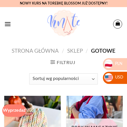
Skip
NOWY KURS NA TOREBKĘ BLOSSOM JUŻ DOSTĘPNY!
to
content
STRONA GŁÓWNA
/
SKLEP
/
GOTOWE
FILTRUJ
PLN
zł
USD
$
Wyprzedaż