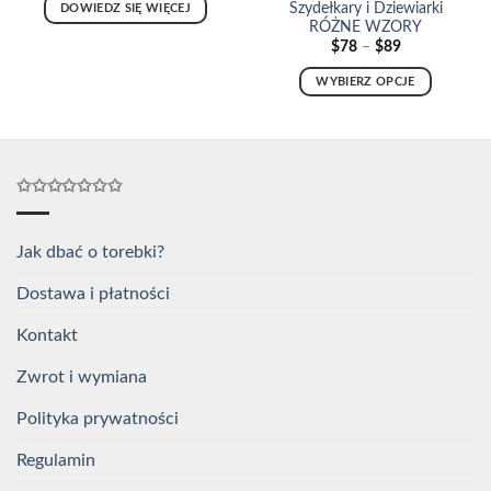
Szydełkary i Dziewiarki
DOWIEDZ SIĘ WIĘCEJ
RÓŻNE WZORY
Zakres
$
78
–
$
89
cen:
od
WYBIERZ OPCJE
$78
do
Ten
$89
produkt
ma
wiele
✩✩✩✩✩✩✩
wariantów.
Opcje
można
Jak dbać o torebki?
wybrać
na
Dostawa i płatności
stronie
Kontakt
produktu
Zwrot i wymiana
Polityka prywatności
Regulamin