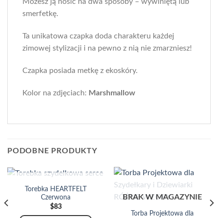
Możesz ją nosić na dwa sposoby – wywiniętą lub
smerfetkę.
Ta unikatowa czapka doda charakteru każdej
zimowej stylizacji i na pewno z nią nie zmarzniesz!
Czapka posiada metkę z ekoskóry.
Kolor na zdjęciach:
Marshmallow
PODOBNE PRODUKTY
BRAK W MAGAZYNIE
Torebka HEARTFELT
BRAK W MAGAZYNIE
Czerwona
$
83
Torba Projektowa dla