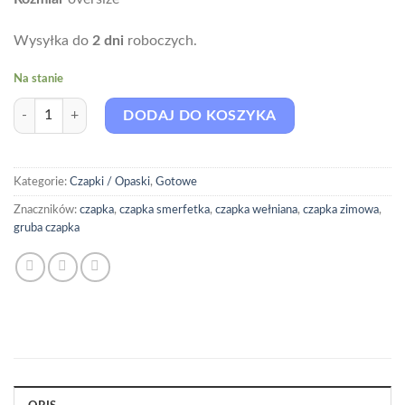
Wysyłka do
2
dni
roboczych.
Na stanie
ilość Czapka Wełniana Mia Marshmallow
DODAJ DO KOSZYKA
Kategorie:
Czapki / Opaski
,
Gotowe
Znaczników:
czapka
,
czapka smerfetka
,
czapka wełniana
,
czapka zimowa
,
gruba czapka