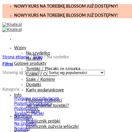
Skip
NOWY KURS NA TOREBKĘ BLOSSOM JUŻ DOSTĘPNY!
to
NOWY KURS NA TOREBKĘ BLOSSOM JUŻ DOSTĘPNY!
content
Wzory
Na szydełko
Strona główna
/
Sklep
/
Na szydełko
Na druty
Gotowe produkty
Filtruj
Torebki / Plecaki ze sznurka
Showing all 10 results
Czapki / Opaski
Szale / Kominy
Dodatki
Kategorie
Karty podarunkowe
Info
Przyjazne początkującym
Poziomy trudności
Poziom początkujący
Jak zamawiać torebki?
Poziom łatwy
O mnie
Torebki / Plecaki
Narzędzia
Bestsellery
Przelicznik próbki
Na szydełko
Przelicznik zużycia włóczki
Nowości
Kontakt