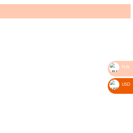
PLN
zł
USD
$