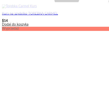
Kurs na szydełko TOREBKA CARMEL
$
14
Dodaj do koszyka
Wyprzedaż