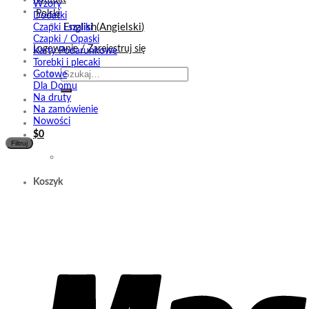
Wzory
Polski
Dodatki
English
(
Angielski
)
Czapki i szaliki
Czapki / Opaski
Logowanie / Zarejestruj się
Karty Podarunkowe
Torebki i plecaki
Szukaj:
Gotowe
Dla Domu
Na druty
Na zamówienie
Nowości
$
0
Filtruj
Koszyk