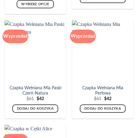
$61.
$42.
WYBIERZ OPCJE
Ten
produkt
ma
wiele
Wyprzedaż
Wyprzedaż
wariantów.
Opcje
można
wybrać
na
stronie
produktu
Czapka Wełniana Mia Paski
Czapka Wełniana Mia
Czerń-Natura
Perłowa
Pierwotna
Aktualna
Pierwotna
Aktualna
$
61
$
42
$
61
$
42
cena
cena
cena
cena
wynosiła:
wynosi:
wynosiła:
wynosi:
DODAJ DO KOSZYKA
DODAJ DO KOSZYKA
$61.
$42.
$61.
$42.