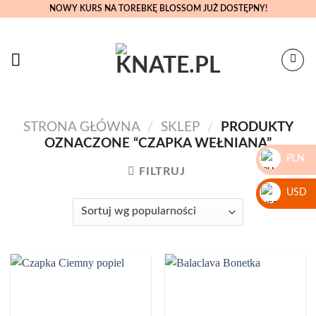
Skip
NOWY KURS NA TOREBKĘ BLOSSOM JUŻ DOSTĘPNY!
to
content
STRONA GŁÓWNA
/
SKLEP
/
PRODUKTY
OZNACZONE “CZAPKA WEŁNIANA”
PLN
FILTRUJ
zł
USD
$