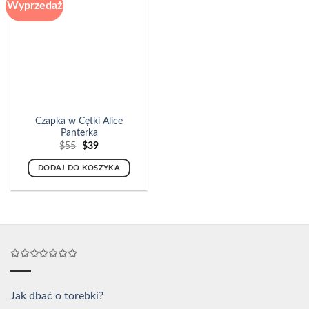
Wyprzedaż
Czapka w Cętki Alice
Panterka
Pierwotna
Aktualna
$
55
$
39
cena
cena
wynosiła:
wynosi:
DODAJ DO KOSZYKA
$55.
$39.
✩✩✩✩✩✩✩
Jak dbać o torebki?