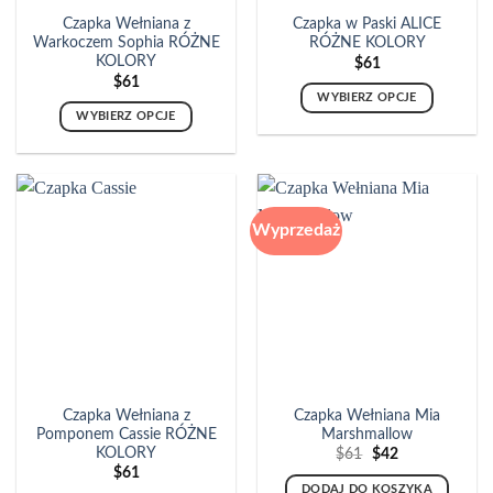
Czapka Wełniana z
Czapka w Paski ALICE
Warkoczem Sophia RÓŻNE
RÓŻNE KOLORY
KOLORY
$
61
$
61
WYBIERZ OPCJE
WYBIERZ OPCJE
Ten
Ten
produkt
produkt
ma
ma
wiele
wiele
wariantów.
Wyprzedaż
wariantów.
Opcje
Opcje
można
można
wybrać
wybrać
na
na
stronie
stronie
produktu
produktu
Czapka Wełniana z
Czapka Wełniana Mia
Pomponem Cassie RÓŻNE
Marshmallow
KOLORY
Pierwotna
Aktualna
$
61
$
42
cena
cena
$
61
wynosiła:
wynosi:
DODAJ DO KOSZYKA