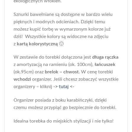
ekologicznych włókien.
Pudrowy róż
Morski
Różowe kwiaty
Sznurki bawełniane są dostępne w bardzo wielu
Musztardowy
Zielony
pięknych i modnych odcieniach. Dzięki temu
Naturalny
możesz kupić torbę w wymarzonym kolorze już
Perłowy
dziś! Wszystkie kolory są widoczne na zdjęciu
Petrol
z
kartą kolorystyczną
🙂
Pudrowy
Róż indyjski
W zestawie do torebki dołączona jest
długa rączka
Stalowy
z amortyzacją na ramieniu (ok. 100cm),
łańcuszek
(ok.95cm) oraz
brelok – chwost.
W cenę torebki
Szałwia
wchodzi
organizer. Jeśli chcesz zobaczyć wszystkie
Tęczowy pył
organizery – kliknij
-> tutaj <-
Organizer posiada z boku karabińczyki, dzięki
czemu możesz przypiąć go bezpiecznie do torebki.
Idealna torebka do miejskich stylizacji i nie tylko!