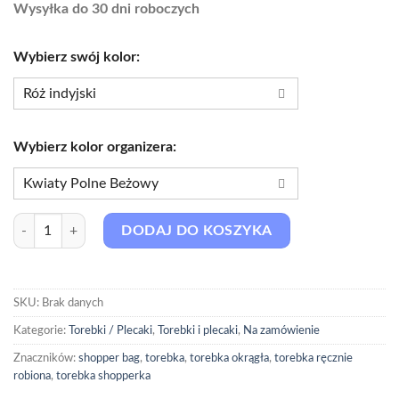
Wysyłka do 30 dni roboczych
Wybierz swój kolor:
Róż indyjski
Cielisty
Czerwona glinka
Wybierz kolor organizera:
Dzika Róża
Kwiaty Polne Beżowy
Irysowy
Beżowy
Jeżyna
ilość Torebka Okrągła Idalia Z ORGANIZEREM
DODAJ DO KOSZYKA
Boho Kwiaty Miętowe
Karmelowy
Brązowy
Khaki
Brudny róż
Kiwi
SKU:
Brak danych
Błękitny
Księżycowy
Kategorie:
Torebki / Plecaki
,
Torebki i plecaki
,
Na zamówienie
Ciemny szary
Kwiatowy
Czarny
Znaczników:
shopper bag
,
torebka
,
torebka okrągła
,
torebka ręcznie
Leśny
robiona
,
torebka shopperka
Drobne Kwiaty Czarne
Marsala