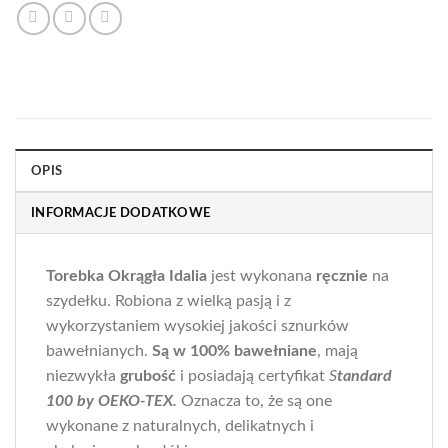
Jasny szary
Naturalne złoto
Kamelowy
Pastelowa Mięta
Kratka Beżowa
Pastelowy róż
Kratka Brudny róż
Pastelowy Żółty
Kratka Błękitna
Piaskowy
Kratka Czarna
Wino
OPIS
Kratka Lawenda
Wrzosowy
Kwiaty Polne Beżowy
INFORMACJE DODATKOWE
Beżowy
Kwiaty Polne Czarny
Biały
Kwiaty Polne Różowy
Brudny róż
Torebka Okrągła Idalia
jest wykonana
ręcznie
na
Kwiaty Polne Szary
szydełku. Robiona z wielką pasją i z
Błękitny
Lawendowy
wykorzystaniem wysokiej jakości sznurków
Czarny
Malinowy
bawełnianych.
Są w 100% bawełniane
, mają
Grafitowy
Malowane Kwiaty Szare
niezwykła
grubość
i posiadają certyfikat
S
tandard
Jasny szary
100 by OEKO-TEX.
Oznacza to, że są one
Naturalny
Jeansowy
wykonane z naturalnych, delikatnych i
Pomarańczowy
Laurowy