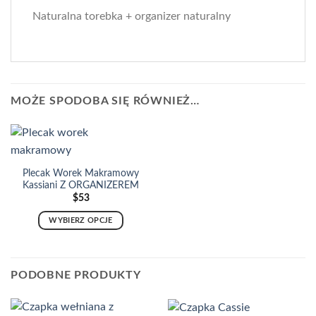
Naturalna torebka + organizer naturalny
MOŻE SPODOBA SIĘ RÓWNIEŻ…
Plecak Worek Makramowy
Kassiani Z ORGANIZEREM
$
53
WYBIERZ OPCJE
Ten
produkt
ma
PODOBNE PRODUKTY
wiele
wariantów.
Opcje