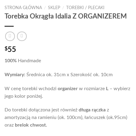
STRONA GŁÓWNA
/
SKLEP
/
TOREBKI / PLECAKI
Torebka Okrągła Idalia Z ORGANIZEREM
$
55
100%
Handmade
Wymiary:
Średnica ok. 31cm x Szerokość ok. 10cm
W cenę torebki wchodzi
organizer
w rozmiarze
L
– wybierz
jego kolor poniżej.
Do torebki dołączona jest również
długa rączka
z
amortyzacją na ramieniu (ok. 100cm), łańcuszek (ok.95cm)
oraz
brelok chwost.