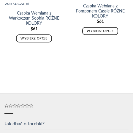
można
Czapka Wełniana z
wybrać
Pomponem Cassie RÓŻNE
Czapka Wełniana z
KOLORY
na
Warkoczem Sophia RÓŻNE
$
61
stronie
KOLORY
produktu
$
61
WYBIERZ OPCJE
Ten
WYBIERZ OPCJE
produkt
Ten
ma
produkt
wiele
ma
wariantów.
wiele
Opcje
wariantów.
można
Opcje
wybrać
można
na
wybrać
stronie
na
produktu
stronie
✩✩✩✩✩✩✩
produktu
Jak dbać o torebki?