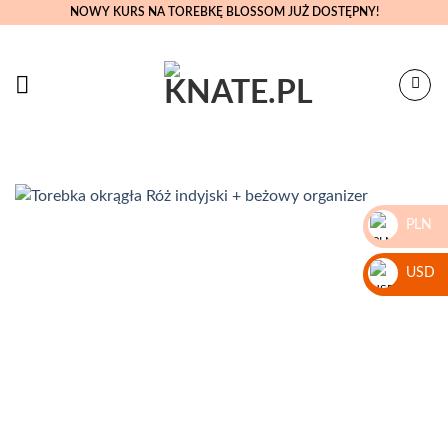
Skip
NOWY KURS NA TOREBKĘ BLOSSOM JUŻ DOSTĘPNY!
to
content
PLN
zł
USD
$