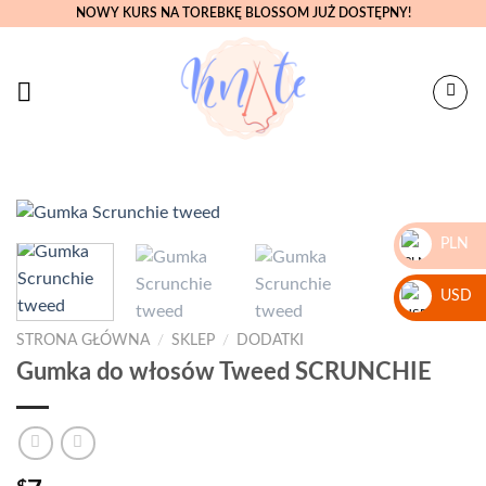
Skip
NOWY KURS NA TOREBKĘ BLOSSOM JUŻ DOSTĘPNY!
to
content
PLN
zł
USD
STRONA GŁÓWNA
/
SKLEP
/
DODATKI
$
Gumka do włosów Tweed SCRUNCHIE