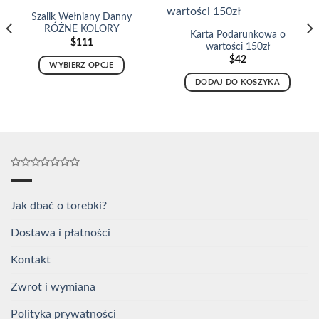
Szalik Wełniany Danny
RÓŻNE KOLORY
Karta Podarunkowa o
$
111
wartości 150zł
$
42
WYBIERZ OPCJE
Ten
DODAJ DO KOSZYKA
produkt
ma
wiele
wariantów.
Opcje
✩✩✩✩✩✩✩
można
wybrać
na
Jak dbać o torebki?
stronie
produktu
Dostawa i płatności
Kontakt
Zwrot i wymiana
Polityka prywatności