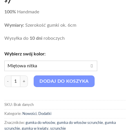
$
7
100%
Handmade
Wymiary:
Szerokość gumki ok. 6cm
Wysyłka do
10 dni
roboczych
Wybierz swój kolor:
Miętowa nitka
Czerwona kratka
ilość Gumka do włosów Tweed SCRUNCHIE
DODAJ DO KOSZYKA
Granatowa kratka
Miętowa nitka
SKU:
Brak danych
Kategorie:
Nowości
,
Dodatki
Znaczników:
gumka do włosów
,
gumka do włosów scrunchie
,
gumka
scrunchie
,
gumka w kwiaty
,
scrunchie